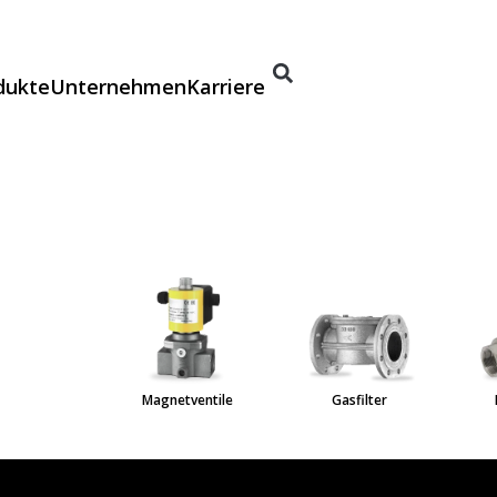
dukte
Unternehmen
Karriere
lter
Magnetventile
Gasfilter
Kugel