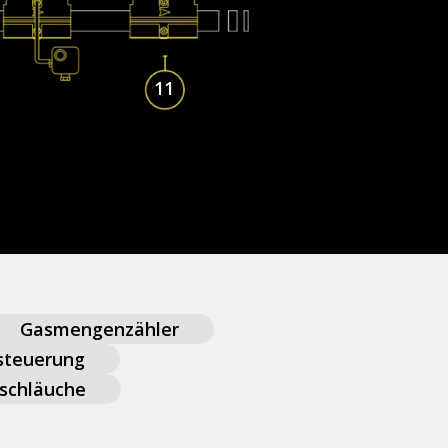
11
Gasmengenzähler
steuerung
sschläuche