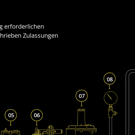
g erforderlichen
chrieben Zulassungen
08
07
05
06