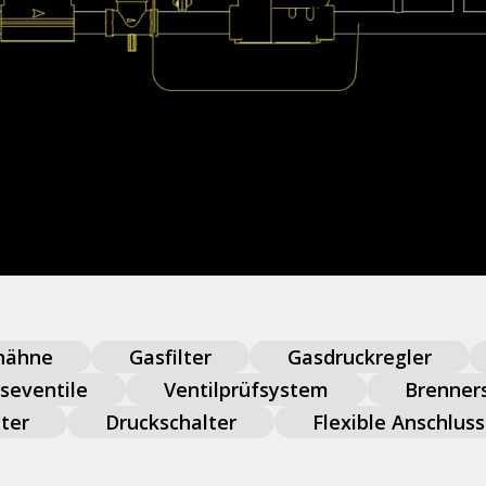
Download der Produktbroschüre
hähne
Gasfilter
Gasdruckregler
seventile
Ventilprüfsystem
Brenner
ter
Druckschalter
Flexible Anschlus