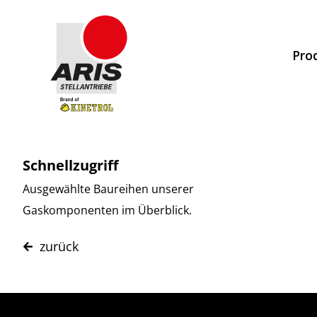
Zum
Inhalt
Pro
springen
Schnellzugriff
Ausgewählte Baureihen unserer
Gaskomponenten im Überblick.
zurück
Ventilpruefsystem
Druckscha
Sicherheitsabblaseventile