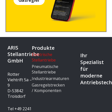
ARIS
Produkte
Stellantriebe
Elektrische
Ihr
GmbH
Stellantriebe
Spezialist
Pneumatische
für
Stellantriebe
Rotter
moderne
Industriearmaturen
Viehtrift 5a –
Antriebstech
Gasregelstrecken
9
/ Komponenten
D-53842
Troisdorf
Tel +49 2241