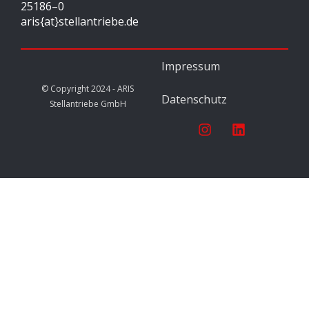
25186–0
aris{at}stellantriebe.de
Impressum
© Copyright 2024 - ARIS
Datenschutz
Stellantriebe GmbH
I
L
n
i
s
n
t
k
a
e
g
d
r
i
a
n
m