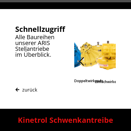
Schnellzugriff
Alle Baureihen
unserer ARIS
Stellantriebe
im Überblick.
Doppeltwirkende
Federmit
Einfachwirkende
Blueline
Edelstahl
zurück
Kinetrol Schwenkantreibe