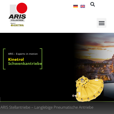
Zum
Inhalt
springen
ARIS – Experts in motion
Kinetrol
Schwenkantriebe
ARIS Stellantriebe – Langlebige Pneumatische Antriebe