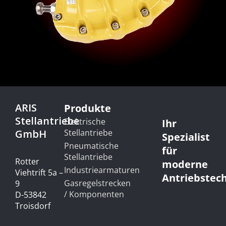
ARIS
Produkte
Stellantriebe
Elektrische
Ihr
GmbH
Stellantriebe
Spezialist
Pneumatische
für
Stellantriebe
Rotter
moderne
Industriearmaturen
Viehtrift 5a –
Antriebstec
Gasregelstrecken
9
/ Komponenten
D-53842
Troisdorf