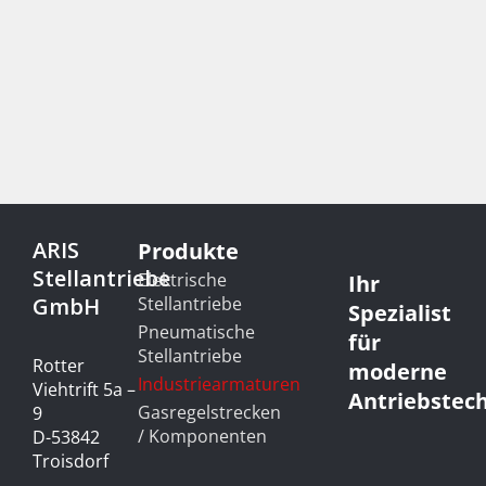
ARIS
Produkte
Stellantriebe
Elektrische
Ihr
GmbH
Stellantriebe
Spezialist
Pneumatische
für
Stellantriebe
Rotter
moderne
Industriearmaturen
Viehtrift 5a –
Antriebstec
Gasregelstrecken
9
/ Komponenten
D-53842
Troisdorf