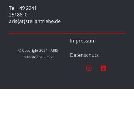
Tel +49 2241
25186–0
aris{at}stellantriebe.de
Impressum
© Copyright 2024 - ARIS
Datenschutz
Stellantriebe GmbH
I
L
n
i
s
n
t
k
a
e
g
d
r
i
a
n
m