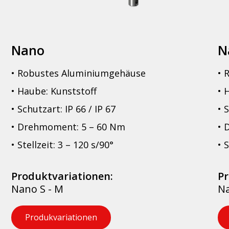
Nano
N
• Robustes Aluminiumgehäuse
• 
• Haube: Kunststoff
• 
• Schutzart: IP 66 / IP 67
• 
• Drehmoment: 5 – 60 Nm
• 
• Stellzeit: 3 – 120 s/90°
• 
Produktvariationen:
Pr
Nano S - M
Na
Produkvariationen