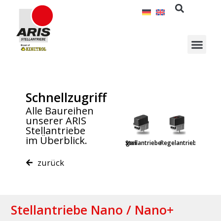
Zum
Inhalt
springen
Schnellzugriff
Alle Baureihen
unserer ARIS
Stellantriebe
Lineare
im Überblick.
Sonderlösungen
Stellantriebe
Regelantriebe
Explosio
Einheiten
zurück
Stellantriebe Nano / Nano+