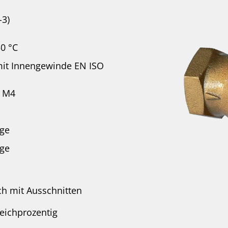
-3)
50 °C
mit Innengewinde EN ISO
2 M4
age
age
ch mit Ausschnitten
eichprozentig