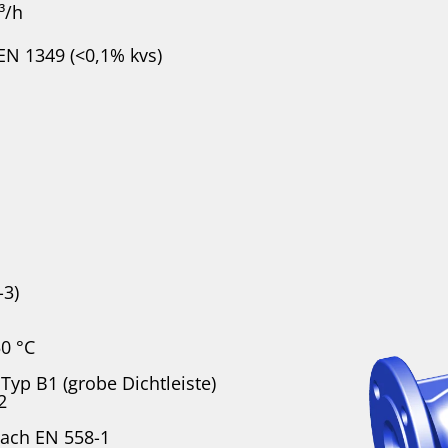
³/h
. EN 1349 (<0,1% kvs)
-3)
50 °C
Typ B1 (grobe Dichtleiste)
2
nach EN 558-1