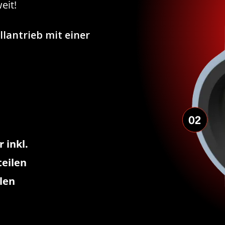
eit!
llantrieb mit einer
 inkl.
eilen
len