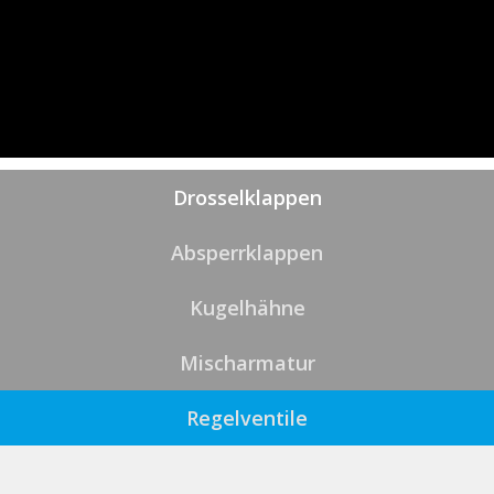
Drosselklappen
Absperrklappen
Kugelhähne
Mischarmatur
Regelventile