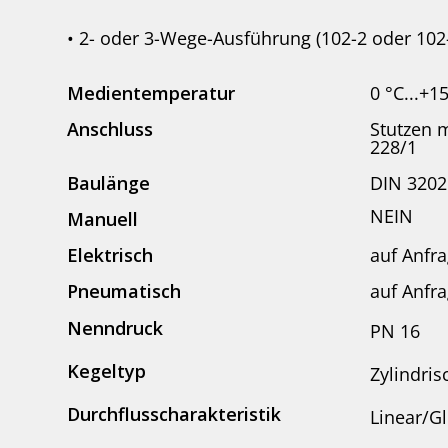
• 2- oder 3-Wege-Ausführung (102-2 oder 102
Medientemperatur
0 °C...+1
Anschluss
Stutzen 
228/1
Baulänge
DIN 320
NEIN
Manuell
Elektrisch
auf Anfr
Pneumatisch
auf Anfr
Nenndruck
PN 16
Kegeltyp
Zylindris
Durchflusscharakteristik
Linear/Gl