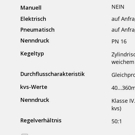
NEIN
Manuell
Elektrisch
auf Anfr
Pneumatisch
auf Anfr
Nenndruck
PN 16
Kegeltyp
Zylindris
weichem 
Durchflusscharakteristik
Gleichpr
kvs-Werte
40...360
Nenndruck
Klasse IV
kvs)
Regelverhältnis
50:1