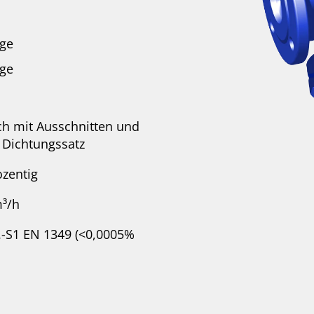
age
age
ch mit Ausschnitten und
Dichtungssatz
ozentig
m³/h
.-S1 EN 1349 (<0,0005%