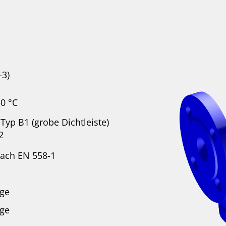
-3)
50 °C
Typ B1 (grobe Dichtleiste)
2
nach EN 558-1
age
age