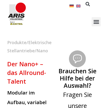
Zum
Inhalt
springen
Produkte/Elektrische
Stellantriebe/Nano
Der Nano+ –
Brauchen Sie
das Allround-
Hilfe bei der
Talent
Auswahl?
Modular im
Fragen Sie
Aufbau, variabel
unsere