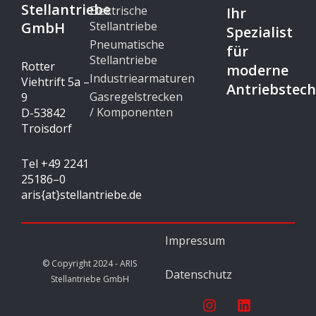
Stellantriebe
Elektrische
Ihr
GmbH
Stellantriebe
Spezialist
Pneumatische
für
Stellantriebe
Rotter
moderne
Industriearmaturen
Viehtrift 5a –
Antriebstech
Gasregelstrecken
9
/ Komponenten
D-53842
Troisdorf
Tel +49 2241
25186–0
aris{at}stellantriebe.de
Impressum
© Copyright 2024 - ARIS
Datenschutz
Stellantriebe GmbH
I
L
n
i