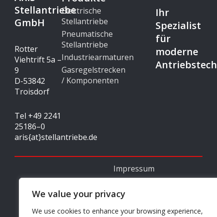
Stellantriebe
Elektrische
Ihr
GmbH
Stellantriebe
Spezialist
Pneumatische
für
Stellantriebe
Rotter
moderne
Industriearmaturen
Viehtrift 5a –
Antriebstech
Gasregelstrecken
9
/ Komponenten
D-53842
Troisdorf
Tel +49 2241
25186–0
aris{at}stellantriebe.de
Impressum
© Copyright 2024 - ARIS
Datenschutz
We value your privacy
Stellantriebe GmbH
I
L
We use cookies to enhance your browsing experience,