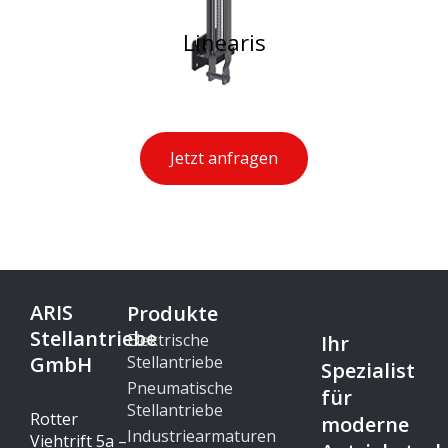
Linearis
Jetzt anfragen
ARIS
Produkte
Stellantriebe
Elektrische
Ihr
GmbH
Stellantriebe
Spezialist
Pneumatische
für
Stellantriebe
Rotter
moderne
Industriearmaturen
Viehtrift 5a –