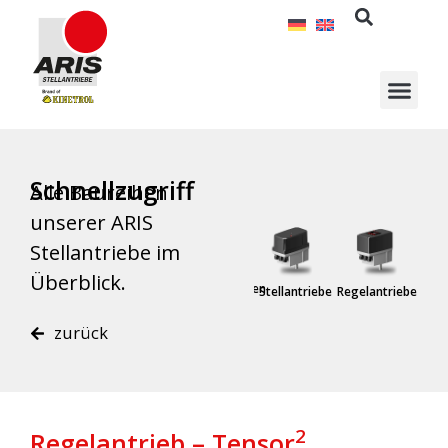
Zum
Inhalt
springen
Schnellzugriff
Alle Baureihen
unserer ARIS
Stellantriebe im
Überblick.
Lineare
Sonderlösungen
Stellantriebe
Regelantriebe
Expl
Einheiten
zurück
2
Regelantrieb – Tensor