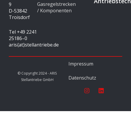
Antriebstech
Gasregelstrecken
9
/ Komponenten
D-53842
Troisdorf
Tel +49 2241
25186–0
aris{at}stellantriebe.de
Impressum
© Copyright 2024 - ARIS
Datenschutz
Stellantriebe GmbH
I
L
n
i
s
n
t
k
a
e
g
d
r
i
a
n