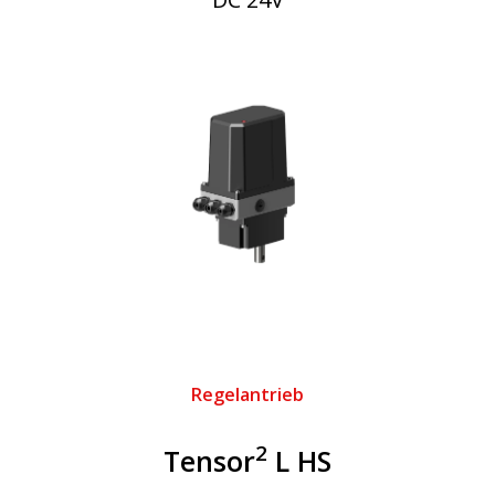
Regelantrieb
2
Tensor
L HS