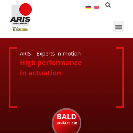
Zum
Inhalt
springen
ARIS – Experts in motion
High performance
in actuation
BALD
ERHÄLTLICH!