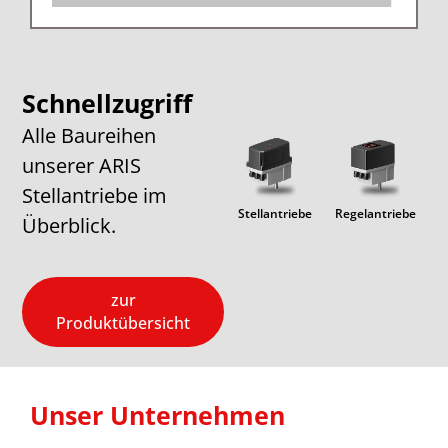
Schnellzugriff
Alle Baureihen
unserer ARIS
Stellantriebe im
Lineare
PICO
Stellantriebe
Regelantriebe
Exp
Überblick.
Einheiten
zur
Produktübersicht
Unser Unternehmen