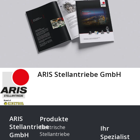
ARIS Stellantriebe GmbH
ARIS
Produkte
Stellantriebe
Elektrische
Ihr
GmbH
Stellantriebe
Spezialist