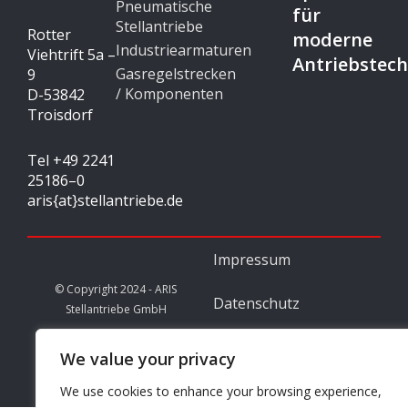
Pneumatische
für
Stellantriebe
Rotter
moderne
Industriearmaturen
Viehtrift 5a –
Antriebstech
Gasregelstrecken
9
/ Komponenten
D-53842
Troisdorf
Tel +49 2241
25186–0
aris{at}stellantriebe.de
Impressum
© Copyright 2024 - ARIS
Datenschutz
Stellantriebe GmbH
I
L
n
i
We value your privacy
s
n
t
k
We use cookies to enhance your browsing experience,
a
e