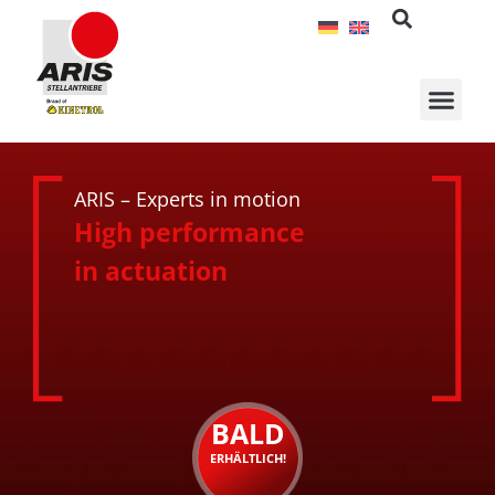
Zum
Inhalt
springen
ARIS – Experts in motion
High performance
in actuation
BALD
ERHÄLTLICH!