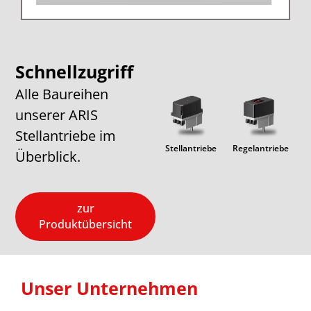
Schnellzugriff
Alle Baureihen
unserer ARIS
Stellantriebe im
Lineare
PICO
Stellantriebe
Regelantriebe
Exp
Überblick.
Einheiten
zur
Produktübersicht
Unser Unternehmen