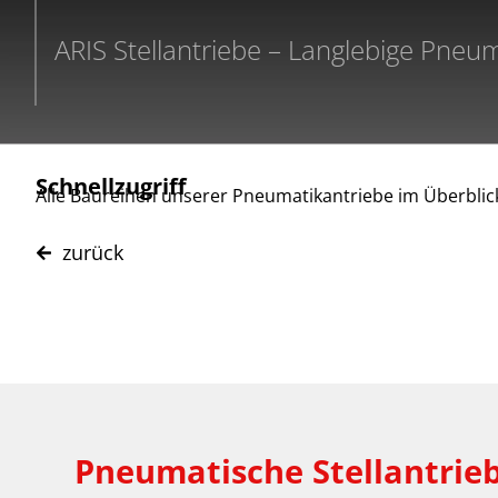
ARIS Stellantriebe – Langlebige Pneu
Schnellzugriff
Alle Baureihen unserer Pneumatikantriebe im Überblic
zurück
Pneumatische Stellantrie