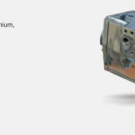
inium,