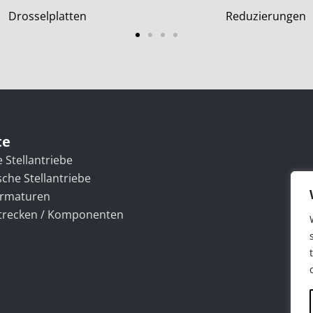
Reduzierungen
Edelstahl-Verrohru
te
e Stellantriebe
che Stellantriebe
armaturen
trecken / Komponenten