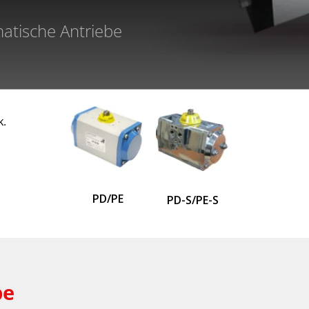
matische Antriebe
k.
PD/PE
PD-S/PE-S
be