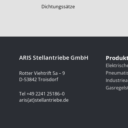
Drosselplatten
ARIS Stellantriebe GmbH
Produk
Elektrisch
Pneumatis
Rotter Viehtrift 5a – 9
D-53842 Troisdorf
Industrie
Gasregels
Tel +49 2241 25186–0
aris{at}stellantriebe.de