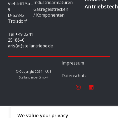
Industriearmaturen
Viehtrift 5a –
Antriebstech
Gasregelstrecken
9
/ Komponenten
D-53842
Troisdorf
Tel +49 2241
25186–0
aris{at}stellantriebe.de
Impressum
© Copyright 2024 - ARIS
Datenschutz
Stellantriebe GmbH
I
L
n
i
s
n
t
k
a
e
g
d
We value your privacy
r
i