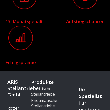
13. Monatsgehalt
Aufstiegschancen
Erfolgsprämie
ARIS
Produkte
Stellantriebe
Elektrische
Ihr
GmbH
Stellantriebe
Spezialist
Pneumatische
für
Stellantriebe
Rotter
moderne