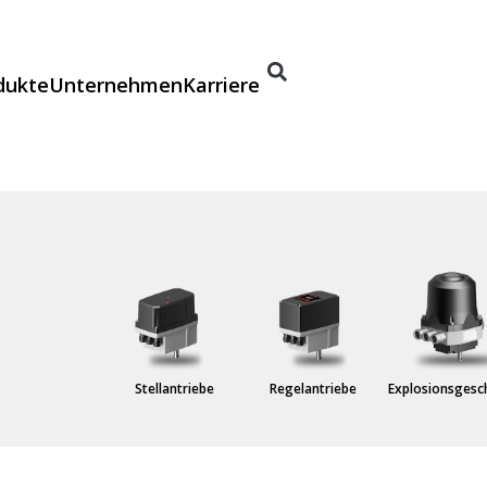
dukte
Unternehmen
Karriere
nderlösungen
Stellantriebe
Regelantriebe
Explosionsgesc