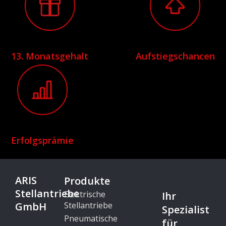
13. Monatsgehalt
Aufstiegschancen
Erfolgsprämie
ARIS
Produkte
Stellantriebe
Elektrische
Ihr
GmbH
Stellantriebe
Spezialist
Pneumatische
für