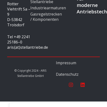
Stellantriebe
Rotter
moderne
Industriearmaturen
Viehtrift 5a –
Antriebstech
Gasregelstrecken
9
/ Komponenten
D-53842
Troisdorf
Tel +49 2241
25186–0
aris{at}stellantriebe.de
Impressum
© Copyright 2024 - ARIS
Datenschutz
Stellantriebe GmbH
I
L
n
i
s
n
t
k
a
e
g
d